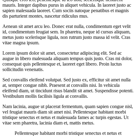
mauris. Integer dapibus purus in aliquet vehicula. In laoreet justo ac
sapien malesuada laoreet. Cum sociis natoque penatibus et magnis
dis parturient montes, nascetur ridiculus mus.
Aenean sit amet arcu leo. Donec erat nulla, condimentum eget velit
id, condimentum feugiat sem. In pharetra, neque id cursus aliquam,
metus justo scelerisque ligula, non rutrum justo massa id velit. Cras
vitae magna ipsum.
Lorem ipsum dolor sit amet, consectetur adipiscing elit. Sed ac
augue in libero malesuada aliquam tempus quis justo. Cras mi dolor,
consequat quis pellentesque et, laoreet eget libero. Proin luctus
sollicitudin venenatis.
Sed convallis eleifend volutpat. Sed justo ex, efficitur sit amet nulla
at, semper congue nibh. Praesent at convallis nisi. In vehicula
eleifend diam, ut tincidunt risus blandit sit amet. Suspendisse potenti.
Vestibulum mollis facilisis ligula at convallis.
Nam lacinia, augue ut placerat fermentum, quam sapien congue nisl,
vel feugiat mauris diam sit amet nisi. Pellentesque habitant morbi
tristique senectus et netus et malesuada fames ac turpis egestas. Ut
vitae sem pharetra, lacinia diam et, mattis metus.
Pellentesque habitant morbi tristique senectus et netus et