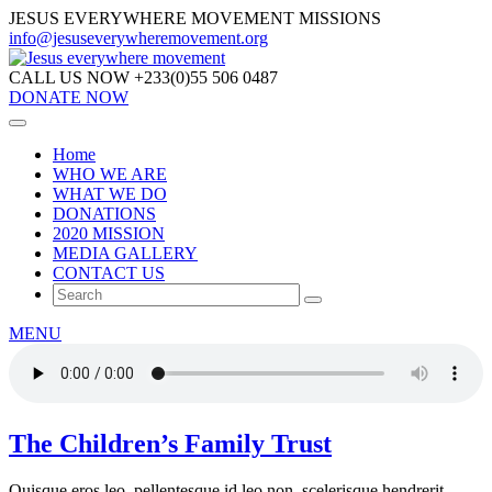
JESUS EVERYWHERE MOVEMENT MISSIONS
info@jesuseverywheremovement.org
CALL US NOW
+233(0)55 506 0487
DONATE NOW
Home
WHO WE ARE
WHAT WE DO
DONATIONS
2020 MISSION
MEDIA GALLERY
CONTACT US
MENU
The Children’s Family Trust
Quisque eros leo, pellentesque id leo non, scelerisque hendrerit